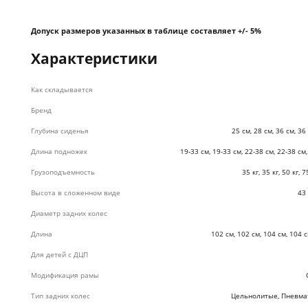
Допуск размеров указанных в таблице составляет +/- 5%
Характеристики
Как складывается
Бренд
Глубина сиденья
25 см, 28 см, 36 см, 36
Длина подножек
19-33 см, 19-33 см, 22-38 см, 22-38 см
Грузоподъемность
35 кг, 35 кг, 50 кг, 7
Высота в сложенном виде
43 
Диаметр задних колес
Длина
102 см, 102 см, 104 см, 104 
Для детей с ДЦП
Модификация рамы
Тип задних колес
Цельнолитые, Пневма