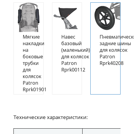
Мягкие
Навес
Пневматическ
накладки
базовый
задние шины
на
(маленький)
для колясок
боковые
для колясок
Patron
трубки
Patron
Rprk40208
для
Rprk00112
колясок
Patron
Rprk01901
Технические характеристики: