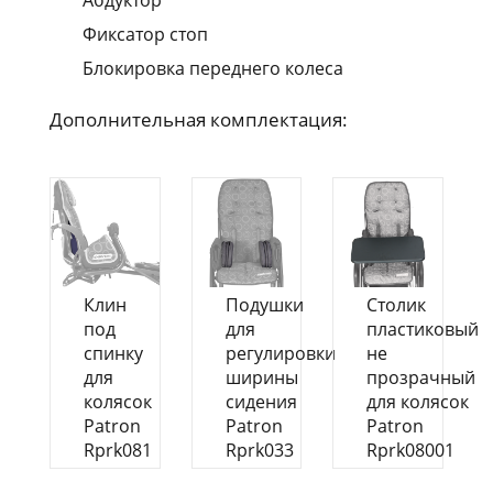
Фиксатор стоп
Блокировка переднего колеса
Дополнительная комплектация:
Клин
Подушки
Столик
под
для
пластиковый
спинку
регулировки
не
для
ширины
прозрачный
колясок
сидения
для колясок
Patron
Patron
Patron
Rprk081
Rprk033
Rprk08001