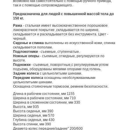
возможно как самостоятельно с помощью ручного привода,
так и с помощью сопровождающего.
Предназначена для людей с повышенной массой тела до
150 кг.
Рама
- стальная имеет высококачественное порошковое
лакокрасочное покрытие ,складывается по ширине,
складывается и раскладывается без инструмента. Цвет -
черный.
Сиденье и спинка
выполнены из искусственной кожи, спинка
складывается пополам.
Подлокотники
- съемные, ступенчатые.
Ножные опоры
- съемные, откидные, регулируются по
высоте.
Подножки
- съемные, поворотные,с регулируемым углом
подъема, оборудованы мягкими опорами под голень.
Задние колеса
с цельнолитыми шинами.
Передние колеса
оснащены необслуживаемыми
цельнолитыми шинами.
Оснащена стояночным тормозом, ремнем безопасности.
Длина в рабочем состоянии, мм 1155
Ширина в рабочем состоянии, мм 710
Ширина в сложенном состоянии, мм 330
Высота, мм 935
Высота сиденья, мм 390
Ширина сиденья, мм 570
Глубина сиденья, мм 430
Высота спинки, мм 390
Диаметр колес передние/задние" 200/600