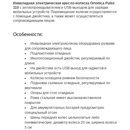
Инвалидная электрическая кресло-коляска Ortonica Pulse
110
с антиопрокидывателем и USB-выходом для зарядки
мобильных устройств. Перемещение коляски осуществляется
с помощью джойстика, а также может осуществляться
сопровождающим лицом.
Особенности:
Инвалидная электроколяска оборудована ручками
для сопровождающего лица
Подлокотники откидные
Многопозиционный джойстик, регулируемый по
длине
На джойстике есть USB выход для гаджетов и
мобильных устройств
Коляска оснащена ремнем безопасности
Подножки съемные откидные, регулируемые по
вертикали
Опоры для стоп откидные
Рама стальная имеет высококачественное
покрытие
Для аккумуляторных батарей предусмотрен
специальный отсек
Шины передних колес цельнолитые либо
пневматические, диаметр колеса 20 см, ширина колеса
5 см