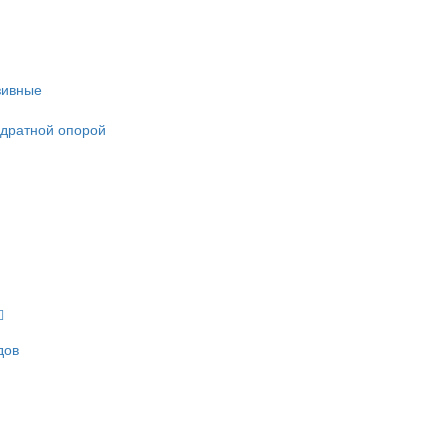
зивные
адратной опорой
дов