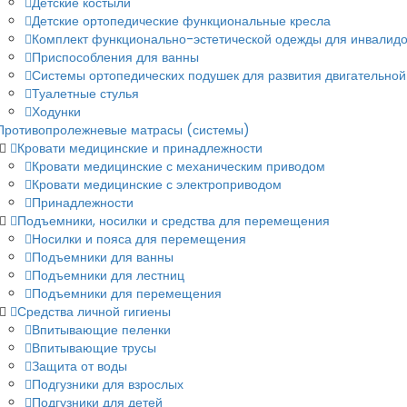
Детские костыли
Детские ортопедические функциональные кресла
Комплект функционально-эстетической одежды для инвалидо
Приспособления для ванны
Системы ортопедических подушек для развития двигательной
Туалетные стулья
Ходунки
Противопролежневые матрасы (системы)
Кровати медицинские и принадлежности
Кровати медицинские с механическим приводом
Кровати медицинские с электроприводом
Принадлежности
Подъемники, носилки и средства для перемещения
Носилки и пояса для перемещения
Подъемники для ванны
Подъемники для лестниц
Подъемники для перемещения
Средства личной гигиены
Впитывающие пеленки
Впитывающие трусы
Защита от воды
Подгузники для взрослых
Подгузники для детей