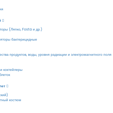
ия
й
оры (Ляпко, Fosta и др.)
ляторы бактерицидные
тва продуктов, воды, уровня радиации и электромагнитного поля
и коктейлеры
блеток
лет
ский)
етный костюм