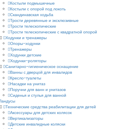
Костыли подмышечные
Костыли с опорой под локоть
Скандинавская ходьба
Трости деревянные и эксклюзивные
Трости телескопические
Трости телескопические с квадратной опорой
Ходунки и тренажеры
Опоры-ходунки
Тренажеры
Ходунки детские
Ходунки-роляторы
Санитарно-гигиеническое оснащение
Ванны с дверцой для инвалидов
Кресло-туалеты
Насадки на унитаз
Поручни для ванн и унитазов
Сиденья и стулья для ванной
Пандусы
Технические средства реабилитации для детей
Аксессуары для детских колясок
Вертикализаторы
Детские инвалидные коляски