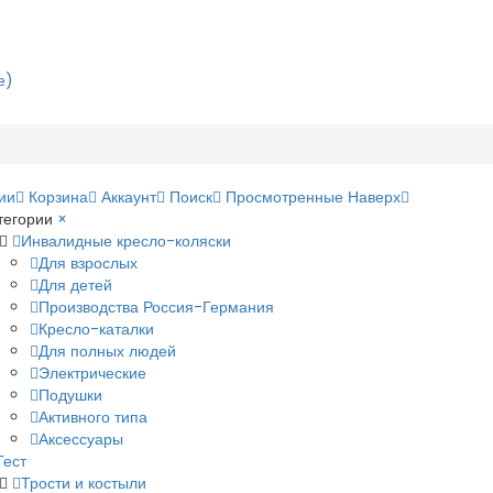
е)
ии
Корзина
Аккаунт
Поиск
Просмотренные
Наверх
тегории
×
Инвалидные кресло-коляски
Для взрослых
Для детей
Производства Россия-Германия
Кресло-каталки
Для полных людей
Электрические
Подушки
Активного типа
Аксессуары
Тест
Трости и костыли