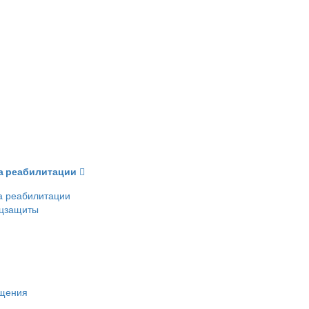
ва реабилитации
а реабилитации
оцзащиты
ещения