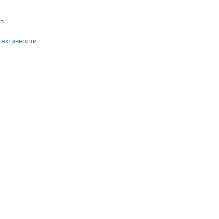
в
 активности