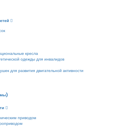
детей
сок
кциональные кресла
етической одежды для инвалидов
ушек для развития двигательной активности
емы)
ти
ническим приводом
троприводом