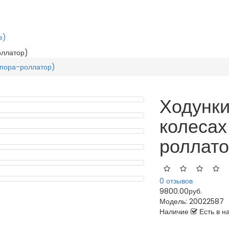
е)
оллатор)
(опора-роллатор)
Ходунки
колесах
роллато
0 отзывов
9800.00руб.
Модель:
20022587
Наличие
Есть в н