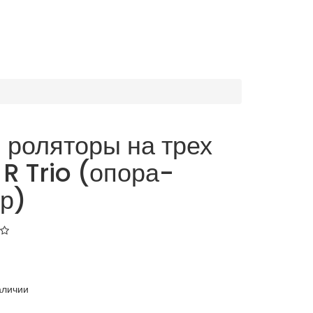
 роляторы на трех
 R Trio (опора-
р)
аличии