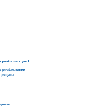
ва реабилитации
а реабилитации
оцзащиты
ещения