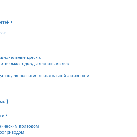
детей
сок
кциональные кресла
етической одежды для инвалидов
ушек для развития двигательной активности
емы)
ти
ническим приводом
троприводом