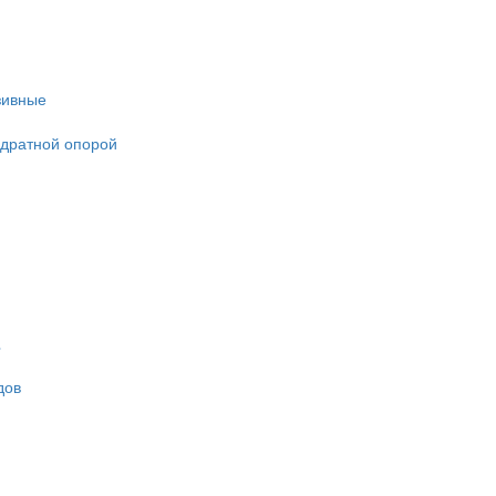
зивные
адратной опорой
дов