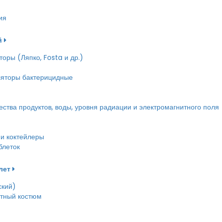
ия
й
оры (Ляпко, Fosta и др.)
ляторы бактерицидные
тва продуктов, воды, уровня радиации и электромагнитного поля
и коктейлеры
блеток
лет
ский)
етный костюм