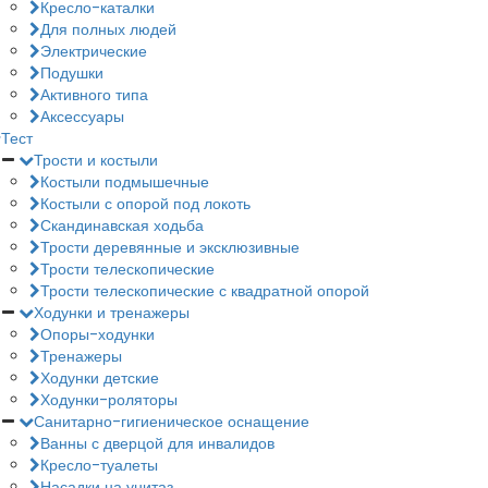
Кресло-каталки
Для полных людей
Электрические
Подушки
Активного типа
Аксессуары
Тест
Трости и костыли
Костыли подмышечные
Костыли с опорой под локоть
Скандинавская ходьба
Трости деревянные и эксклюзивные
Трости телескопические
Трости телескопические с квадратной опорой
Ходунки и тренажеры
Опоры-ходунки
Тренажеры
Ходунки детские
Ходунки-роляторы
Санитарно-гигиеническое оснащение
Ванны с дверцой для инвалидов
Кресло-туалеты
Насадки на унитаз