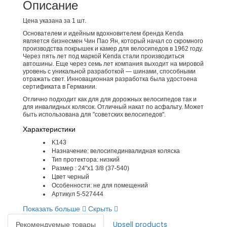
Описание
Цена указана за 1 шт.
Основателем и идейным вдохновителем бренда Kenda
является бизнесмен Чин Пао Ян, который начал со скромного
производства покрышек и камер для велосипедов в 1962 году.
Через пять лет под маркой Kenda стали производиться
автошины. Еще через семь лет компания выходит на мировой
уровень с уникальной разработкой — шинами, способными
отражать свет. Инновационная разработка была удостоена
сертификата в Германии.
Отлично подходит как для для дорожных велосипедов так и
для инвалидных колясок. Отличный накат по асфальту. Может
быть использована для "советских велосипедов".
Характеристики
K143
Назначение: велосипединвалидная коляска
Тип протектора: низкий
Размер : 24"х1 3/8 (37-540)
Цвет черный
Особенности: не для помещений
Артикул 5-527444
Показать больше
Скрыть
Рекомендуемые товары
Upsell products