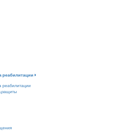
ва реабилитации
а реабилитации
оцзащиты
ещения