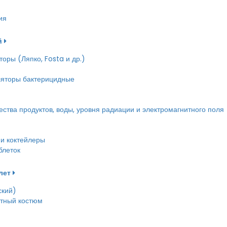
ия
й
оры (Ляпко, Fosta и др.)
ляторы бактерицидные
тва продуктов, воды, уровня радиации и электромагнитного поля
и коктейлеры
блеток
лет
ский)
етный костюм