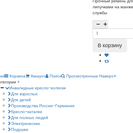
Прочный ремень для
липучками на манжет
службы
ии
Корзина
Аккаунт
Поиск
Просмотренные
Наверх
атегории
×
Инвалидные кресло-коляски
Для взрослых
Для детей
Производства Россия-Германия
Кресло-каталки
Для полных людей
Электрические
Подушки