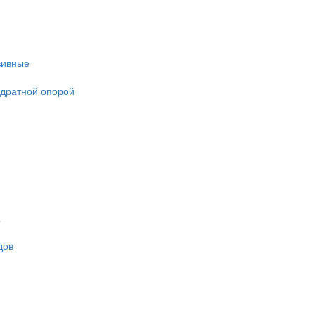
зивные
адратной опорой
дов