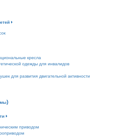
детей
сок
кциональные кресла
етической одежды для инвалидов
ушек для развития двигательной активности
емы)
ти
ническим приводом
троприводом