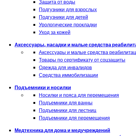
Защита от воды
Подгузники для взрослых
Подгузники для детей
Урологические прокладки
Уход за кожей
Аксессуары, насадки и малые средства реабили
Аксессуары и малые средства реабилита
Товары по сертификату от соцзащиты
Одежда для инвалидов
Средства иммобилизации
Подъемники и носилки
Носилки и пояса для перемещения
Подъемники для ванны
Подъемники для лестниц
Подъемники для перемещения
Медтехника для дома и медучреждений