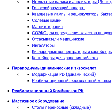
Игольчатые валики и аппликаторы (Ляпко, 
Голосообразующий аппарат
Кварцевые лампы и рециркуляторы бакт
Солевые камни
Магнитотерапия
СОЭКС для определения качества продукто
Отсасыватели медицинские
Ингаляторы
Кислородные концентраторы и коктейлер
Контейнеры для хранения таблеток
Параподиумы динамические и экзоскелет
Модификация PD (динамический)
Реабилитационный экзоскелетный костюм
Реабилитационный Комбинезон РК
Массажное оборудование
Столы переносные (складные)