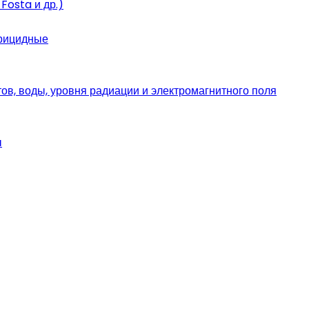
Fosta и др.)
ерицидные
в, воды, уровня радиации и электромагнитного поля
ы