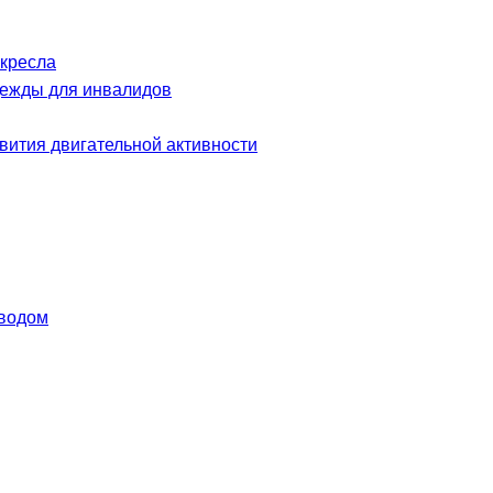
 кресла
дежды для инвалидов
вития двигательной активности
иводом