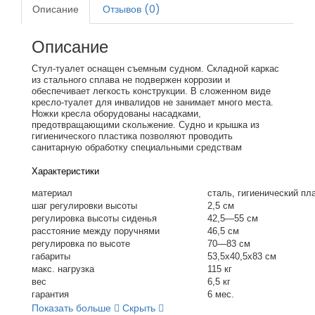
Описание
Отзывов (0)
Описание
Стул-туалет оснащен съемным судном. Складной каркас
из стального сплава не подвержен коррозии и
обеспечивает легкость конструкции. В сложенном виде
кресло-туалет для инвалидов не занимает много места.
Ножки кресла оборудованы насадками,
предотвращающими скольжение. Судно и крышка из
гигиенического пластика позволяют проводить
санитарную обработку специальными средствам
Характеристики
материал
сталь, гигиенический пл
шаг регулировки высоты
2,5 см
регулировка высоты сиденья
42,5—55 см
расстояние между поручнями
46,5 см
регулировка по высоте
70—83 см
габариты
53,5х40,5х83 см
макс. нагрузка
115 кг
вес
6,5 кг
гарантия
6 мес.
Показать больше
Скрыть