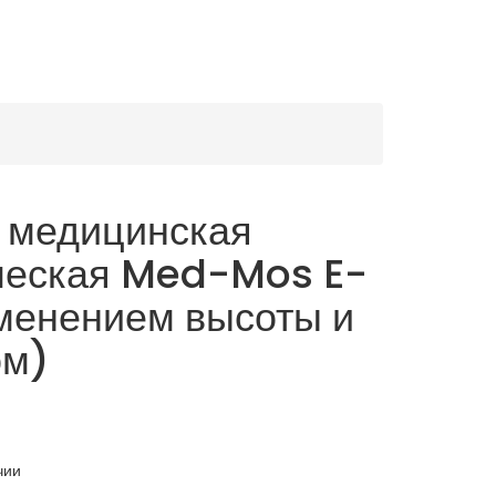
 медицинская
ческая Med-Mos E-
зменением высоты и
ом)
чии