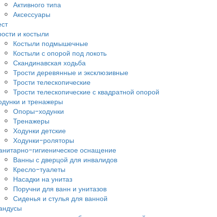
Активного типа
Аксессуары
ест
рости и костыли
Костыли подмышечные
Костыли с опорой под локоть
Скандинавская ходьба
Трости деревянные и эксклюзивные
Трости телескопические
Трости телескопические с квадратной опорой
одунки и тренажеры
Опоры-ходунки
Тренажеры
Ходунки детские
Ходунки-роляторы
анитарно-гигиеническое оснащение
Ванны с дверцой для инвалидов
Кресло-туалеты
Насадки на унитаз
Поручни для ванн и унитазов
Сиденья и стулья для ванной
андусы