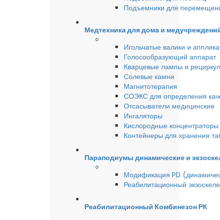
Подъемники для перемещен
Медтехника для дома и медучреждени
Игольчатые валики и аппликат
Голосообразующий аппарат
Кварцевые лампы и рецирку
Солевые камни
Магнитотерапия
СОЭКС для определения качес
Отсасыватели медицинские
Ингаляторы
Кислородные концентраторы 
Контейнеры для хранения та
Параподиумы динамические и экзоске
Модификация PD (динамиче
Реабилитационный экзоскел
Реабилитационный Комбинезон РК