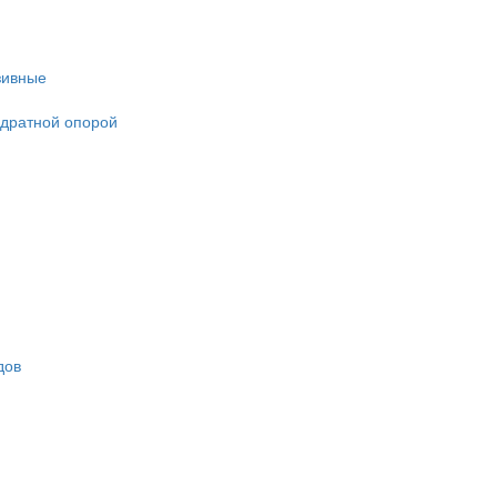
зивные
адратной опорой
дов