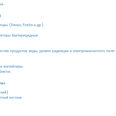
ия
й
оры (Ляпко, Fosta и др.)
ляторы бактерицидные
тва продуктов, воды, уровня радиации и электромагнитного поля
и коктейлеры
блеток
лет
ский)
етный костюм