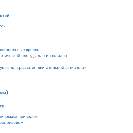
детей
сок
кциональные кресла
етической одежды для инвалидов
ушек для развития двигательной активности
емы)
ти
ническим приводом
троприводом