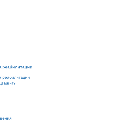
ва реабилитации
а реабилитации
оцзащиты
ещения