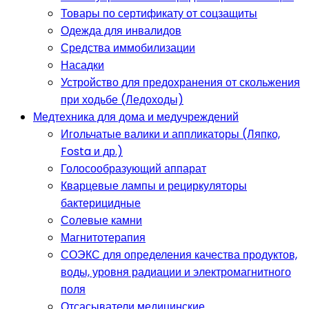
Товары по сертификату от соцзащиты
Одежда для инвалидов
Средства иммобилизации
Насадки
Устройство для предохранения от скольжения
при ходьбе (Ледоходы)
Медтехника для дома и медучреждений
Игольчатые валики и аппликаторы (Ляпко,
Fosta и др.)
Голосообразующий аппарат
Кварцевые лампы и рециркуляторы
бактерицидные
Солевые камни
Магнитотерапия
СОЭКС для определения качества продуктов,
воды, уровня радиации и электромагнитного
поля
Отсасыватели медицинские