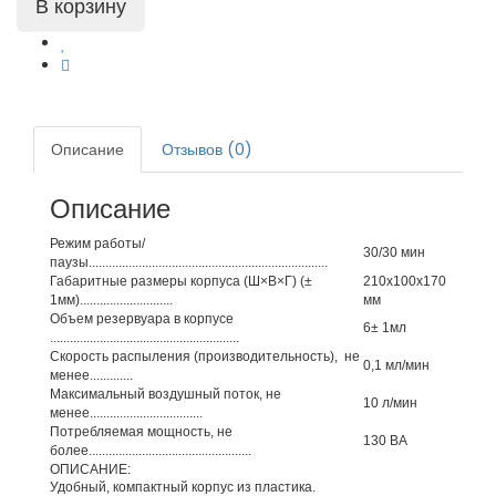
Описание
Отзывов (0)
Описание
Режим работы/
30/30 мин
паузы........................................................................
Габаритные размеры корпуса (Ш×В×Г) (±
210х100х170
1мм)............................
мм
Объем резервуара в корпусе
6± 1мл
.........................................................
Скорость распыления (производительность), не
0,1 мл/мин
менее.............
Максимальный воздушный поток, не
10 л/мин
менее..................................
Потребляемая мощность, не
130 ВА
более.................................................
ОПИСАНИЕ:
Удобный, компактный корпус из пластика.