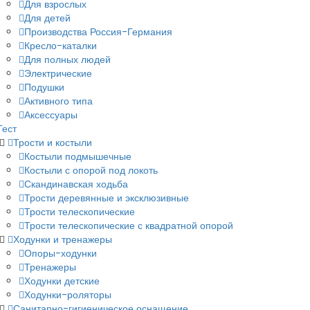
Для взрослых
Для детей
Производства Россия-Германия
Кресло-каталки
Для полных людей
Электрические
Подушки
Активного типа
Аксессуары
Тест
Трости и костыли
Костыли подмышечные
Костыли с опорой под локоть
Скандинавская ходьба
Трости деревянные и эксклюзивные
Трости телескопические
Трости телескопические с квадратной опорой
Ходунки и тренажеры
Опоры-ходунки
Тренажеры
Ходунки детские
Ходунки-роляторы
Санитарно-гигиеническое оснащение