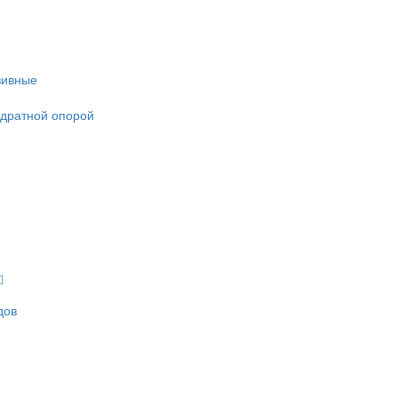
зивные
адратной опорой
дов