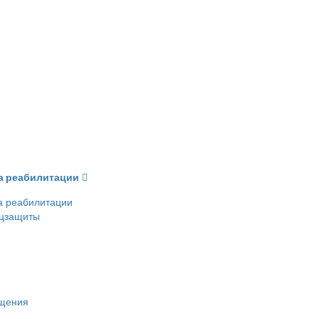
ва реабилитации
а реабилитации
оцзащиты
ещения