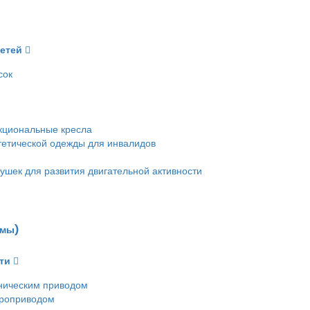
детей
сок
кциональные кресла
етической одежды для инвалидов
ушек для развития двигательной активности
емы)
ти
ническим приводом
троприводом