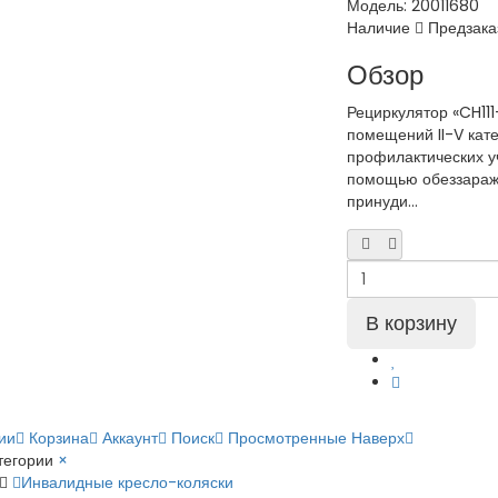
Модель:
20011680
Наличие
Предзака
Обзор
Рециркулятор «CH111
помещений II-V кате
профилактических у
помощью обеззаражи
принуди...
ии
Корзина
Аккаунт
Поиск
Просмотренные
Наверх
тегории
×
Инвалидные кресло-коляски