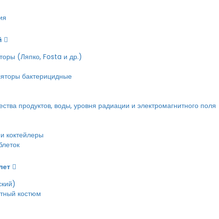
ия
й
оры (Ляпко, Fosta и др.)
ляторы бактерицидные
тва продуктов, воды, уровня радиации и электромагнитного поля
и коктейлеры
блеток
лет
ский)
етный костюм