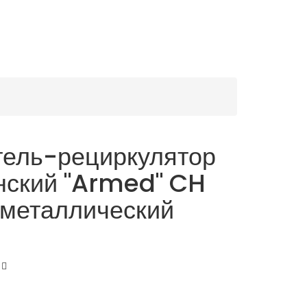
тель-рециркулятор
нский "Armed" CH
 (металлический