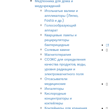
Медтехника для дома и
медучреждений
Игольчатые валики и
аппликаторы (Ляпко,
Fosta и др.)
Голосообразующий
аппарат
Кварцевые лампы и
рециркуляторы
бактерицидные
Солевые камни
Магнитотерапия
СОЭКС для определения
качества продуктов, воды,
уровня радиации и
электромагнитного поля
Отсасыватели
медицинские
Ингаляторы
Кислородные
концентраторы и
коктейлеры
Контейнеры для хранения