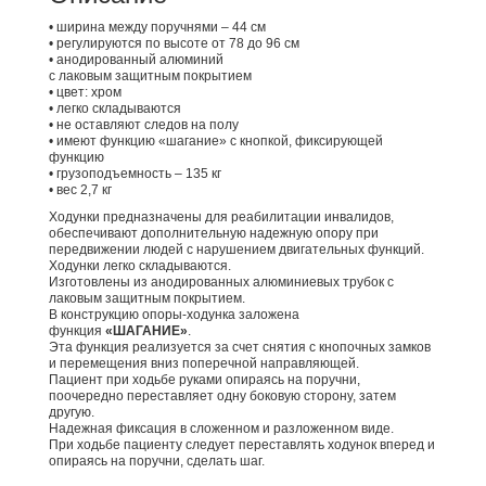
• ширина между поручнями – 44 см
• регулируются по высоте от 78 до 96 см
• анодированный алюминий
c лаковым защитным покрытием
• цвет: хром
• легко складываются
• не оставляют следов на полу
• имеют функцию «шагание» с кнопкой, фиксирующей
функцию
• грузоподъемность – 135 кг
• вес 2,7 кг
Ходунки предназначены для реабилитации инвалидов,
обеспечивают дополнительную надежную опору при
передвижении людей с нарушением двигательных функций.
Ходунки легко складываются.
Изготовлены из анодированных алюминиевых трубок с
лаковым защитным покрытием.
В конструкцию опоры-ходунка заложена
функция
«ШАГАНИЕ»
.
Эта функция реализуется за счет снятия с кнопочных замков
и перемещения вниз поперечной направляющей.
Пациент при ходьбе руками опираясь на поручни,
поочередно переставляет одну боковую сторону, затем
другую.
Надежная фиксация в сложенном и разложенном виде.
При ходьбе пациенту следует переставлять ходунок вперед и
опираясь на поручни, сделать шаг.