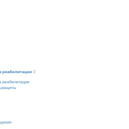
ва реабилитации
а реабилитации
оцзащиты
ещения