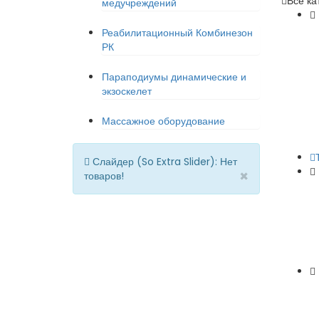
Все ка
медучреждений
Реабилитационный Комбинезон
РК
Параподиумы динамические и
экзоскелет
Массажное оборудование
Слайдер (So Extra Slider): Нет
×
товаров!