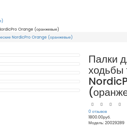
е)
 NordicPro Orange (оранжевые)
ческие NordicPro Orange (оранжевые)
Палки д
ходьбы 
Nordic
(оранж
0 отзывов
1800.00руб.
Модель:
20029289