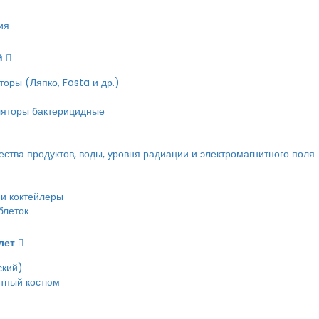
ия
й
оры (Ляпко, Fosta и др.)
ляторы бактерицидные
тва продуктов, воды, уровня радиации и электромагнитного поля
и коктейлеры
блеток
лет
ский)
етный костюм