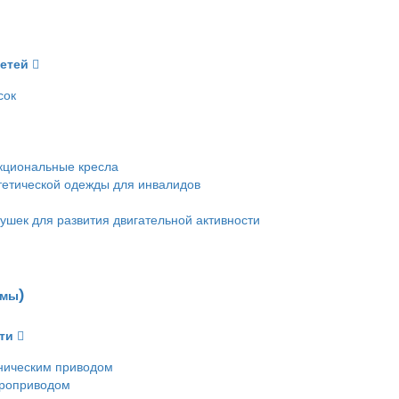
детей
сок
кциональные кресла
етической одежды для инвалидов
ушек для развития двигательной активности
емы)
ти
ническим приводом
троприводом