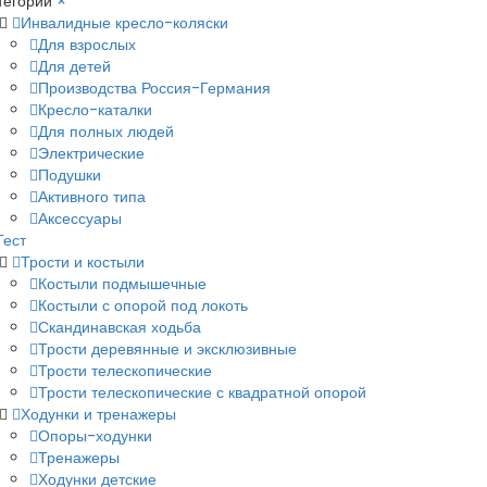
тегории
×
Инвалидные кресло-коляски
Для взрослых
Для детей
Производства Россия-Германия
Кресло-каталки
Для полных людей
Электрические
Подушки
Активного типа
Аксессуары
Тест
Трости и костыли
Костыли подмышечные
Костыли с опорой под локоть
Скандинавская ходьба
Трости деревянные и эксклюзивные
Трости телескопические
Трости телескопические с квадратной опорой
Ходунки и тренажеры
Опоры-ходунки
Тренажеры
Ходунки детские