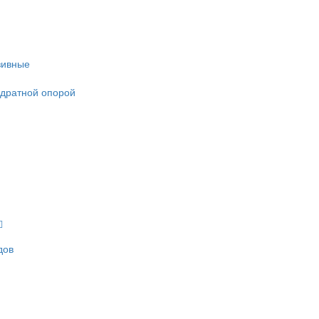
зивные
адратной опорой
дов