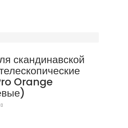
ля скандинавской
телескопические
Pro Orange
евые)