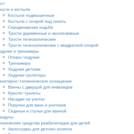
ест
рости и костыли
Костыли подмышечные
Костыли с опорой под локоть
Скандинавская ходьба
Трости деревянные и эксклюзивные
Трости телескопические
Трости телескопические с квадратной опорой
одунки и тренажеры
Опоры-ходунки
Тренажеры
Ходунки детские
Ходунки-роляторы
анитарно-гигиеническое оснащение
Ванны с дверцой для инвалидов
Кресло-туалеты
Насадки на унитаз
Поручни для ванн и унитазов
Сиденья и стулья для ванной
андусы
ехнические средства реабилитации для детей
Аксессуары для детских колясок