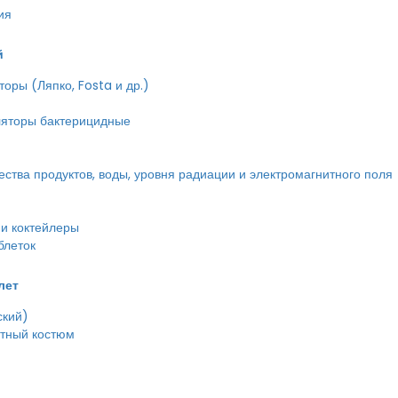
ия
й
оры (Ляпко, Fosta и др.)
ляторы бактерицидные
тва продуктов, воды, уровня радиации и электромагнитного поля
и коктейлеры
блеток
лет
ский)
етный костюм