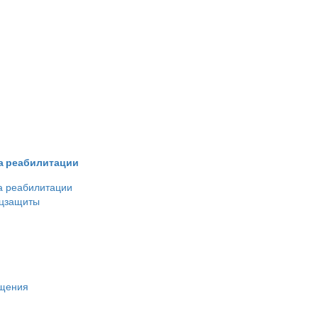
ва реабилитации
а реабилитации
оцзащиты
ещения