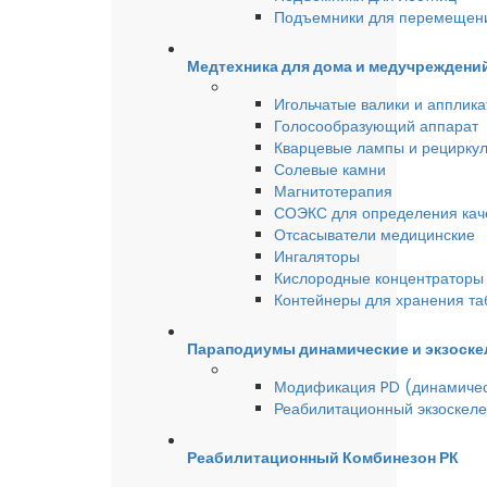
Подъемники для перемещен
Медтехника для дома и медучреждени
Игольчатые валики и аппликат
Голосообразующий аппарат
Кварцевые лампы и рецирку
Солевые камни
Магнитотерапия
СОЭКС для определения качес
Отсасыватели медицинские
Ингаляторы
Кислородные концентраторы 
Контейнеры для хранения та
Параподиумы динамические и экзоске
Модификация PD (динамиче
Реабилитационный экзоскел
Реабилитационный Комбинезон РК