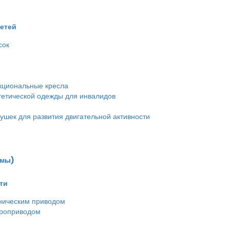
детей
сок
кциональные кресла
етической одежды для инвалидов
ушек для развития двигательной активности
емы)
ти
ническим приводом
троприводом