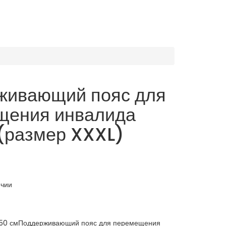
живающий пояс для
щения инвалида
(размер XXXL)
ичии
- 150 смПоддерживающий пояс для перемещения