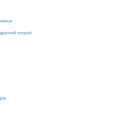
зивные
адратной опорой
дов