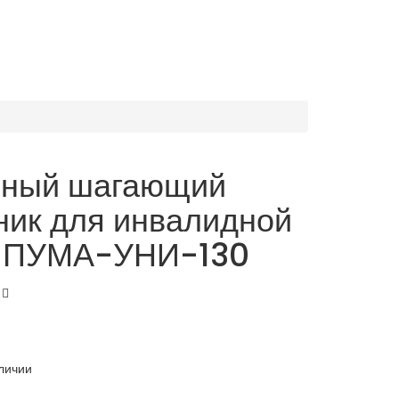
чный шагающий
ик для инвалидной
и ПУМА-УНИ-130
личии