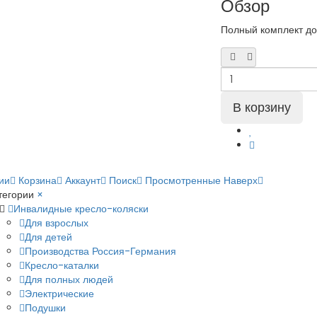
Обзор
Полный комплект док
ии
Корзина
Аккаунт
Поиск
Просмотренные
Наверх
тегории
×
Инвалидные кресло-коляски
Для взрослых
Для детей
Производства Россия-Германия
Кресло-каталки
Для полных людей
Электрические
Подушки