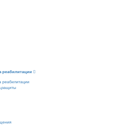
ва реабилитации
а реабилитации
оцзащиты
ещения