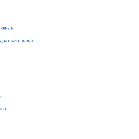
зивные
адратной опорой
дов