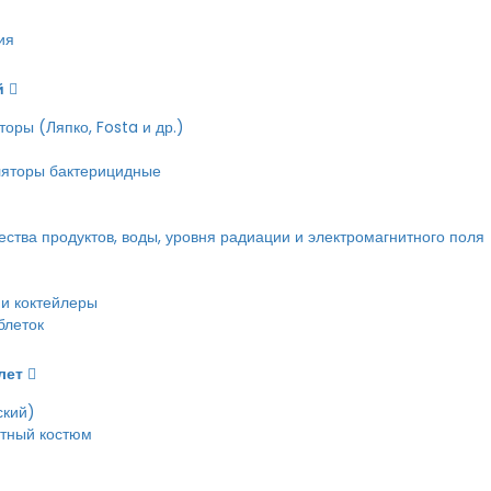
ия
й
оры (Ляпко, Fosta и др.)
ляторы бактерицидные
тва продуктов, воды, уровня радиации и электромагнитного поля
и коктейлеры
блеток
лет
ский)
етный костюм