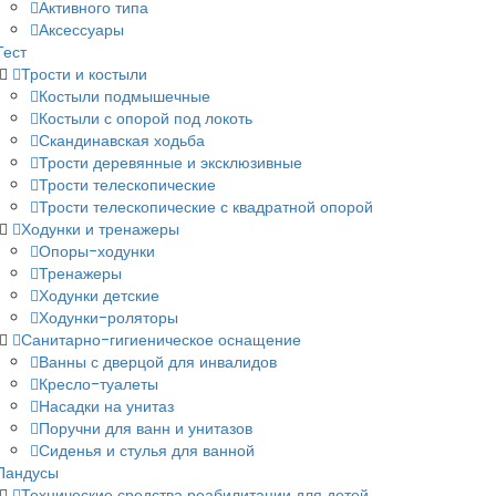
Активного типа
Аксессуары
Тест
Трости и костыли
Костыли подмышечные
Костыли с опорой под локоть
Скандинавская ходьба
Трости деревянные и эксклюзивные
Трости телескопические
Трости телескопические с квадратной опорой
Ходунки и тренажеры
Опоры-ходунки
Тренажеры
Ходунки детские
Ходунки-роляторы
Санитарно-гигиеническое оснащение
Ванны с дверцой для инвалидов
Кресло-туалеты
Насадки на унитаз
Поручни для ванн и унитазов
Сиденья и стулья для ванной
Пандусы
Технические средства реабилитации для детей