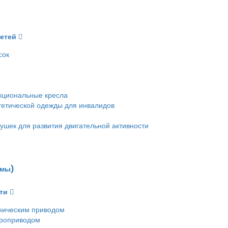
детей
сок
кциональные кресла
етической одежды для инвалидов
ушек для развития двигательной активности
емы)
ти
ническим приводом
троприводом