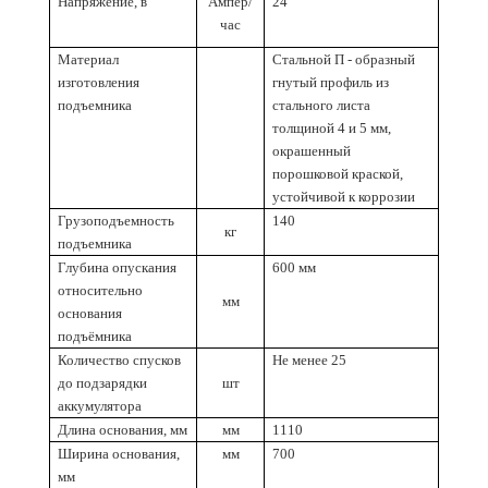
Напряжение, в
Ампер/
24
час
Материал
Стальной П - образный
изготовления
гнутый профиль из
подъемника
стального листа
толщиной 4 и 5 мм,
окрашенный
порошковой краской,
устойчивой к коррозии
Грузоподъемность
140
кг
подъемника
Глубина опускания
600 мм
относительно
мм
основания
подъёмника
Количество спусков
Не менее 25
до подзарядки
шт
аккумулятора
Длина основания, мм
мм
1110
Ширина основания,
мм
700
мм