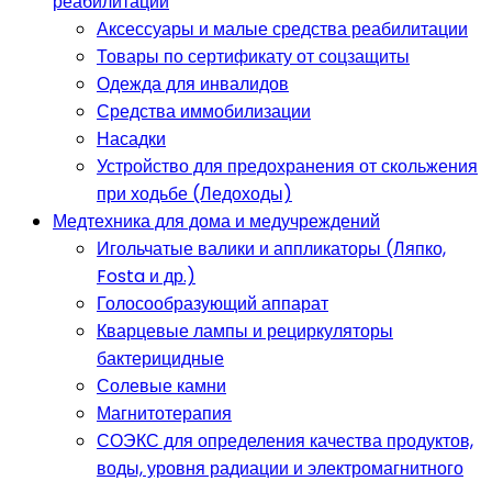
реабилитации
Аксессуары и малые средства реабилитации
Товары по сертификату от соцзащиты
Одежда для инвалидов
Средства иммобилизации
Насадки
Устройство для предохранения от скольжения
при ходьбе (Ледоходы)
Медтехника для дома и медучреждений
Игольчатые валики и аппликаторы (Ляпко,
Fosta и др.)
Голосообразующий аппарат
Кварцевые лампы и рециркуляторы
бактерицидные
Солевые камни
Магнитотерапия
СОЭКС для определения качества продуктов,
воды, уровня радиации и электромагнитного