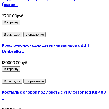
(шагаю..
2700.00руб.
В корзину
В закладки
В сравнение
Кресло-коляска для детей-инвалидов с ДЦП
Umbrella ..
130000.00руб.
В корзину
В закладки
В сравнение
Костыль с опорой под локоть с УПС Ortonica KR 403
..