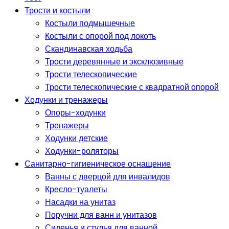
Трости и костыли
Костыли подмышечные
Костыли с опорой под локоть
Скандинавская ходьба
Трости деревянные и эксклюзивные
Трости телескопические
Трости телескопические с квадратной опорой
Ходунки и тренажеры
Опоры-ходунки
Тренажеры
Ходунки детские
Ходунки-роляторы
Санитарно-гигиеническое оснащение
Ванны с дверцой для инвалидов
Кресло-туалеты
Насадки на унитаз
Поручни для ванн и унитазов
Сиденья и стулья для ванной