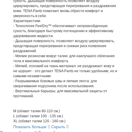
сухость. Дышащая поверхность позволяет воздуху
циркулировать, предотвращая перегревания и раздражения
кожи. TENA Pants помогают вновь обрести комфорт и
уверенность в себе.
Характеристики
- Технология FeelDry™ обеспечивает непревзойденную
сухость, благодаря быстрому поглощению и эффективному
удерживанию жидкости.
- Дышащая поверхность: позволяет воздуху циркулировать,
предотвращая перегревания и снижая риск появления
раздражений.
- Мягкие резиночки вокруг талии: для наилучшего облегания
тела и максимального комфорта.
- Мягкий, похожий на ткань материал: не раздражает кожу и
не шуршит - это делает TENA Pants не только удобными, но и
самыми незаметными.
- Разрываемые боковые швы и липкая лента: для
сворачивания подгузника после использования.
- Вертикальные барьеры: для максимальной защиты от
протеканий.
М (обхват талии 80-110 см.)
L (обхват талии 100 - 135 см.)
XL (обхват талии 120 - 160 см.)
Показать больше
Скрыть