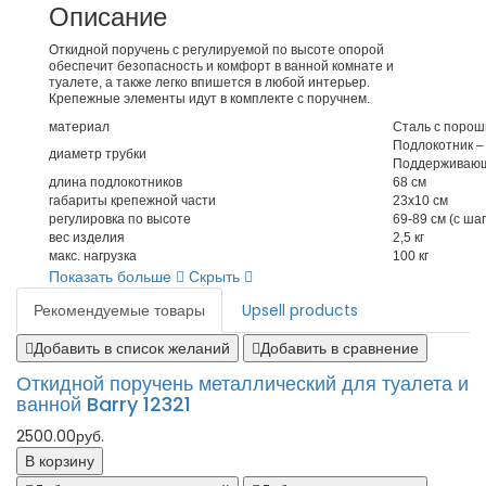
Описание
Откидной поручень с регулируемой по высоте опорой
обеспечит безопасность и комфорт в ванной комнате и
туалете, а также легко впишется в любой интерьер.
Крепежные элементы идут в комплекте с поручнем.
материал
Сталь с поро
Подлокотник – 
диаметр трубки
Поддерживающе
длина подлокотников
68 см
габариты крепежной части
23х10 см
регулировка по высоте
69-89 см (с шаг
вес изделия
2,5 кг
макс. нагрузка
100 кг
Показать больше
Скрыть
Рекомендуемые товары
Upsell products
Добавить в список желаний
Добавить в сравнение
Откидной поручень металлический для туалета и
ванной Barry 12321
2500.00руб.
В корзину