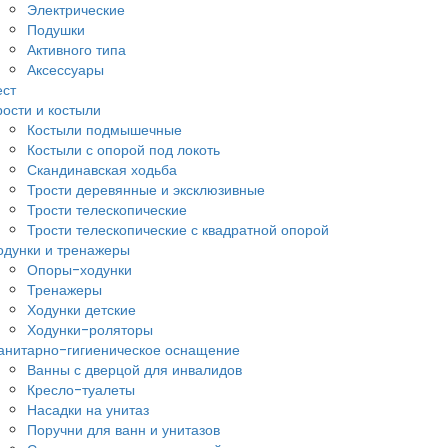
Электрические
Подушки
Активного типа
Аксессуары
ест
рости и костыли
Костыли подмышечные
Костыли с опорой под локоть
Скандинавская ходьба
Трости деревянные и эксклюзивные
Трости телескопические
Трости телескопические с квадратной опорой
одунки и тренажеры
Опоры-ходунки
Тренажеры
Ходунки детские
Ходунки-роляторы
анитарно-гигиеническое оснащение
Ванны с дверцой для инвалидов
Кресло-туалеты
Насадки на унитаз
Поручни для ванн и унитазов