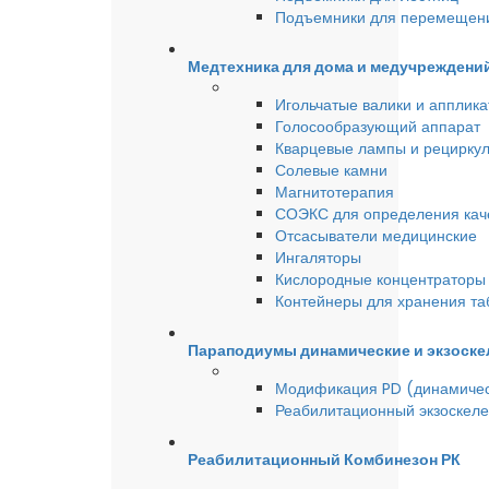
Подъемники для перемещен
Медтехника для дома и медучреждени
Игольчатые валики и аппликат
Голосообразующий аппарат
Кварцевые лампы и рецирку
Солевые камни
Магнитотерапия
СОЭКС для определения качес
Отсасыватели медицинские
Ингаляторы
Кислородные концентраторы 
Контейнеры для хранения та
Параподиумы динамические и экзоске
Модификация PD (динамиче
Реабилитационный экзоскел
Реабилитационный Комбинезон РК