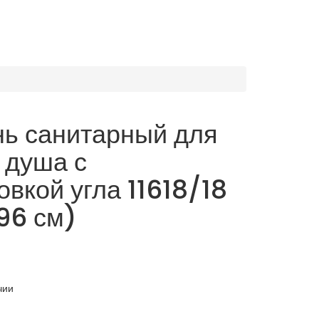
ь санитарный для
 душа с
овкой угла 11618/18
96 см)
чии