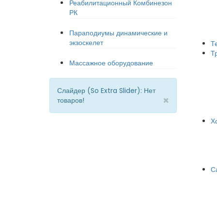
Реабилитационный Комбинезон
РК
Параподиумы динамические и
экзоскелет
Т
Т
Массажное оборудование
Слайдер (So Extra Slider): Нет
×
товаров!
Х
С