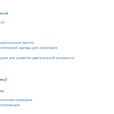
детей
сок
кциональные кресла
етической одежды для инвалидов
ушек для развития двигательной активности
емы)
ти
ническим приводом
троприводом