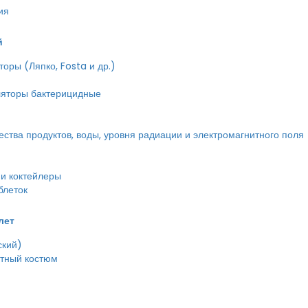
ия
й
оры (Ляпко, Fosta и др.)
ляторы бактерицидные
тва продуктов, воды, уровня радиации и электромагнитного поля
и коктейлеры
блеток
лет
ский)
етный костюм