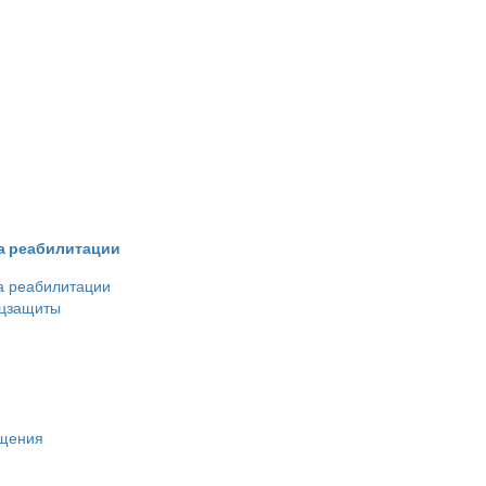
ва реабилитации
а реабилитации
оцзащиты
ещения