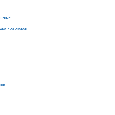
зивные
адратной опорой
дов