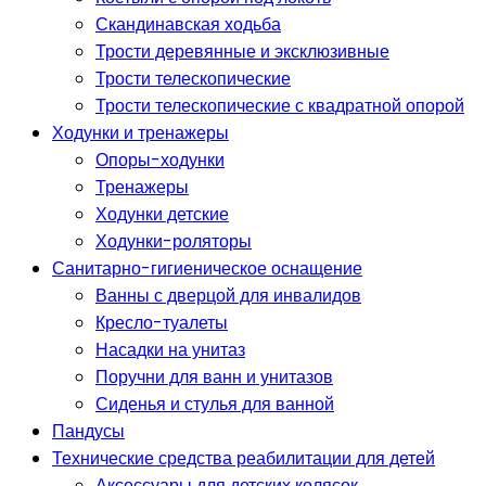
Скандинавская ходьба
Трости деревянные и эксклюзивные
Трости телескопические
Трости телескопические с квадратной опорой
Ходунки и тренажеры
Опоры-ходунки
Тренажеры
Ходунки детские
Ходунки-роляторы
Санитарно-гигиеническое оснащение
Ванны с дверцой для инвалидов
Кресло-туалеты
Насадки на унитаз
Поручни для ванн и унитазов
Сиденья и стулья для ванной
Пандусы
Технические средства реабилитации для детей
Аксессуары для детских колясок