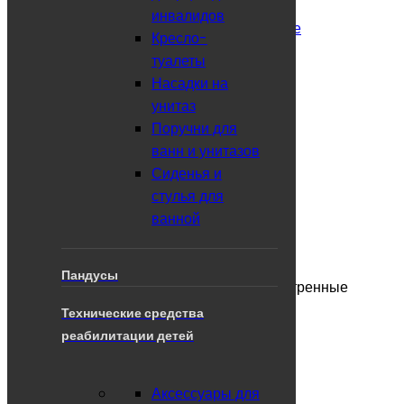
инвалидов
Санитарно-гигиеническое оснащение
Кресло-
Кресло-туалеты
туалеты
Насадки на
Поиск
унитаз
Поручни для
ванн и унитазов
Цена
Сиденья и
руб.
стулья для
руб.
ванной
Сбросить все
Пандусы
Категории
Корзина
Аккаунт
Поиск
Просмотренные
Наверх
Технические средства
Все категории
×
реабилитации детей
Инвалидные кресло-коляски
Для взрослых
Аксессуары для