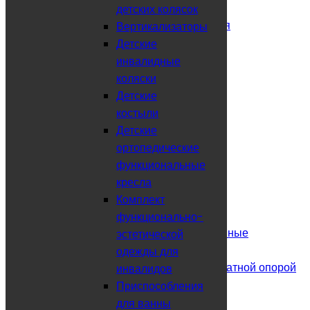
Для детей
детских колясок
Производства Россия-Германия
Вертикализаторы
Кресло-каталки
Детские
Для полных людей
инвалидные
Электрические
коляски
Подушки
Детские
Активного типа
костыли
Аксессуары
Детские
Тест
ортопедические
Трости и костыли
функциональные
Костыли подмышечные
кресла
Костыли с опорой под локоть
Комплект
Скандинавская ходьба
функционально-
Трости деревянные и эксклюзивные
эстетической
Трости телескопические
одежды для
Трости телескопические с квадратной опорой
инвалидов
Ходунки и тренажеры
Приспособления
Опоры-ходунки
для ванны