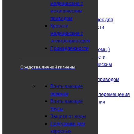
медицинские с
одежды для инвалидов
механическим
Приспособления для ванны
приводом
Системы ортопедических подушек для
Кровати
развития двигательной активности
медицинские с
Туалетные стулья
электроприводом
Ходунки
Принадлежности
Противопролежневые матрасы (системы)
Кровати медицинские и принадлежности
Кровати медицинские с механическим
Средства личной гигиены
приводом
Кровати медицинские с электроприводом
Впитывающие
Принадлежности
пеленки
Подъемники, носилки и средства для перемещения
Впитывающие
Носилки и пояса для перемещения
трусы
Подъемники для ванны
Защита от воды
Подъемники для лестниц
Подгузники для
Подъемники для перемещения
взрослых
Средства личной гигиены