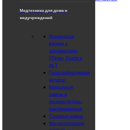
Массажное оборудование
Медтехника для дома и
Столы переносные (складные)
медучреждений
Корзина
×
Игольчатые
Ваша корзина пуста!
валики и
Мой аккаунт
×
аппликаторы
Валюта
(Ляпко, Fosta и
Язык
др.)
Голосообразующий
История заказов
аппарат
Кварцевые
Корзина
лампы и
рециркуляторы
Регистрация
бактерицидные
Солевые камни
Аккаунт
Магнитотерапия