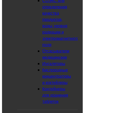
СОЭКС для
Загрузка
определения
качества
Войти в аккаунт
продуктов,
Поиск
×
воды, уровня
радиации и
Поиск
электромагнитного
Вы смотрели ранее
×
поля
Нечего отображать!
Отсасыватели
медицинские
Кресло-туалеты
Ингаляторы
Кислородные
Боковая панель
концентраторы
Grid View:
и коктейлеры
2
3
4
5
Контейнеры
Сортировка:
для хранения
Показать:
таблеток
Сравнение товаров (0)