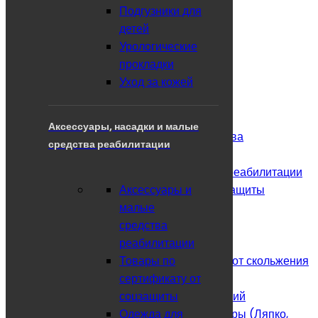
Подгузники для
Впитывающие пеленки
детей
Впитывающие трусы
Урологические
Защита от воды
прокладки
Подгузники для взрослых
Уход за кожей
Подгузники для детей
Урологические прокладки
Уход за кожей
Аксессуары, насадки и малые
Аксессуары, насадки и малые средства
средства реабилитации
реабилитации
Аксессуары и малые средства реабилитации
Аксессуары и
Товары по сертификату от соцзащиты
малые
Одежда для инвалидов
средства
Средства иммобилизации
реабилитации
Насадки
Товары по
Устройство для предохранения от скольжения
сертификату от
при ходьбе (Ледоходы)
соцзащиты
Медтехника для дома и медучреждений
Одежда для
Игольчатые валики и аппликаторы (Ляпко,