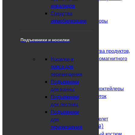
инвалидов
Fosta и др.)
Средства
Голосообразующий аппарат
иммобилизации
Кварцевые лампы и рециркуляторы
бактерицидные
Солевые камни
Подъемники и носилки
Магнитотерапия
СОЭКС для определения качества продуктов,
воды, уровня радиации и электромагнитного
Носилки и
поля
пояса для
Отсасыватели медицинские
перемещения
Ингаляторы
Подъемники
Кислородные концентраторы и коктейлеры
для ванны
Контейнеры для хранения таблеток
Подъемники
Камни и подогреватели
для лестниц
Реабилитационный Комбинезон РК
Подъемники
Параподиумы динамические и экзоскелет
для
Модификация PD (динамический)
перемещения
Реабилитационный экзоскелетный костюм