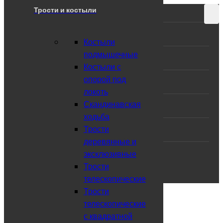
Трости и костыли
СПИСОК КАТЕГОРИЙ
О магазине
Костыли
подмышечные
Порядок заказа
Костыли с
опорой под
Оплата
локоть
Скандинавская
Доставка и самовывоз
ходьба
Трости
Контакты
деревянные и
эксклюзивные
Статьи
Трости
телескопические
Войдите в аккаунт или
Трости
зарегистрируйтесь
телескопические
с квадратной