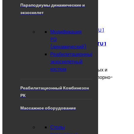
Параподиумы динамические и
экзоскелет
Модификация
PD
Кресло-стул с санитарным оснащение TU 1
(динамический)
Реабилитационный
4500.00руб.
экзоскелетный
костюм
Санитарный стул предназначен для больных и
инвалидов с частичной утратой функций опорно-
двигательного аппарата...
Реабилитационный Комбинезон
РК
В корзину
Массажное оборудование
Столы