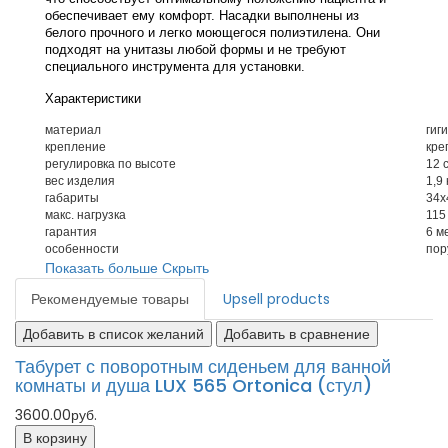
обеспечивает ему комфорт. Насадки выполнены из
белого прочного и легко моющегося полиэтилена. Они
подходят на унитазы любой формы и не требуют
специального инструмента для установки.
Характеристики
материал
гиг
крепление
кре
регулировка по высоте
12 
вес изделия
1,9 
габариты
34х
макс. нагрузка
115 
гарантия
6 м
особенности
пор
Показать больше
Скрыть
Рекомендуемые товары
Upsell products
Добавить в список желаний
Добавить в сравнение
Табурет с поворотным сиденьем для ванной
комнаты и душа LUX 565 Ortonica (стул)
3600.00руб.
В корзину