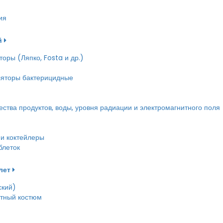
ия
й
оры (Ляпко, Fosta и др.)
ляторы бактерицидные
тва продуктов, воды, уровня радиации и электромагнитного поля
и коктейлеры
блеток
лет
ский)
етный костюм