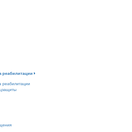
ва реабилитации
а реабилитации
оцзащиты
ещения