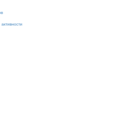
ов
 активности