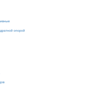
зивные
адратной опорой
дов