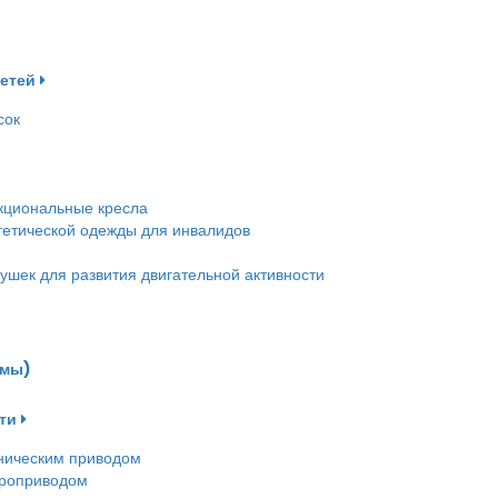
детей
сок
кциональные кресла
етической одежды для инвалидов
ушек для развития двигательной активности
емы)
ти
ническим приводом
троприводом