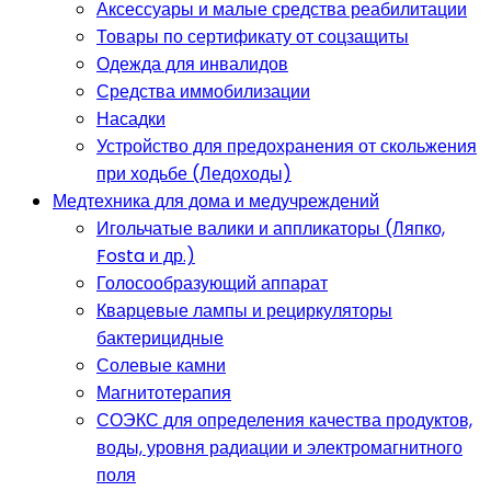
Аксессуары и малые средства реабилитации
Товары по сертификату от соцзащиты
Одежда для инвалидов
Средства иммобилизации
Насадки
Устройство для предохранения от скольжения
при ходьбе (Ледоходы)
Медтехника для дома и медучреждений
Игольчатые валики и аппликаторы (Ляпко,
Fosta и др.)
Голосообразующий аппарат
Кварцевые лампы и рециркуляторы
бактерицидные
Солевые камни
Магнитотерапия
СОЭКС для определения качества продуктов,
воды, уровня радиации и электромагнитного
поля