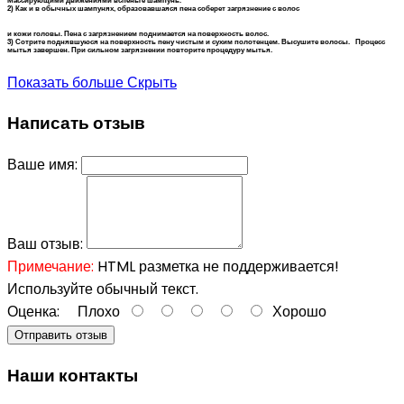
Массирующими движениями вспеньте шампунь.
2) Как и в обычных шампунях, образовавшаяся пена соберет загрязнение с волос
и кожи головы. Пена с загрязнением поднимается на поверхность волос.
3) Сотрите поднявшуюся на поверхность пену чистым и сухим полотенцем. Высушите волосы. Процесс
мытья завершен. При сильном загрязнении повторите процедуру мытья.
Показать больше
Скрыть
Написать отзыв
Ваше имя:
Ваш отзыв:
Примечание:
HTML разметка не поддерживается!
Используйте обычный текст.
Оценка:
Плохо
Хорошо
Отправить отзыв
Наши контакты