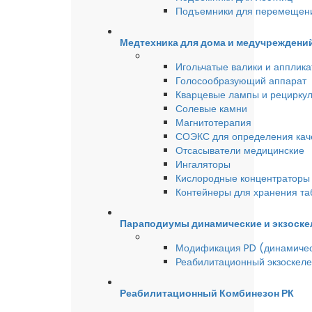
Подъемники для перемещен
Медтехника для дома и медучреждени
Игольчатые валики и аппликат
Голосообразующий аппарат
Кварцевые лампы и рецирку
Солевые камни
Магнитотерапия
СОЭКС для определения качес
Отсасыватели медицинские
Ингаляторы
Кислородные концентраторы 
Контейнеры для хранения та
Параподиумы динамические и экзоске
Модификация PD (динамиче
Реабилитационный экзоскел
Реабилитационный Комбинезон РК