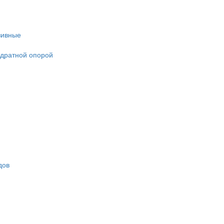
зивные
адратной опорой
дов