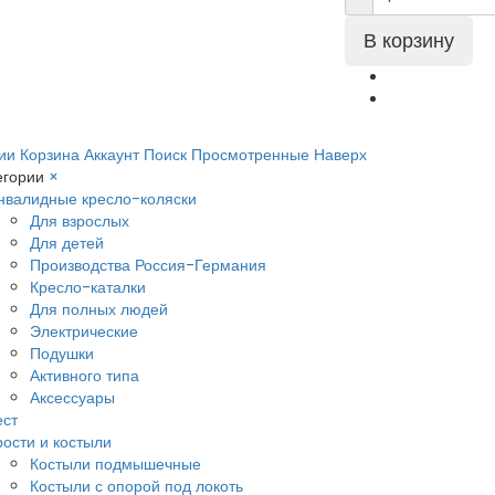
ии
Корзина
Аккаунт
Поиск
Просмотренные
Наверх
егории
×
нвалидные кресло-коляски
Для взрослых
Для детей
Производства Россия-Германия
Кресло-каталки
Для полных людей
Электрические
Подушки
Активного типа
Аксессуары
ест
рости и костыли
Костыли подмышечные
Костыли с опорой под локоть