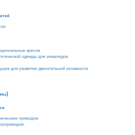
детей
сок
кциональные кресла
етической одежды для инвалидов
ушек для развития двигательной активности
емы)
ти
ническим приводом
троприводом