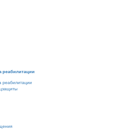
ва реабилитации
а реабилитации
оцзащиты
ещения