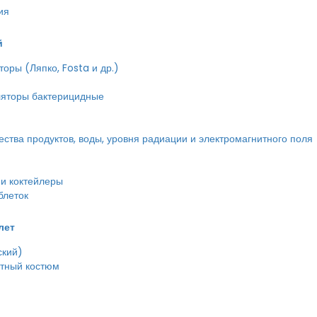
ия
й
оры (Ляпко, Fosta и др.)
ляторы бактерицидные
тва продуктов, воды, уровня радиации и электромагнитного поля
и коктейлеры
блеток
лет
ский)
етный костюм