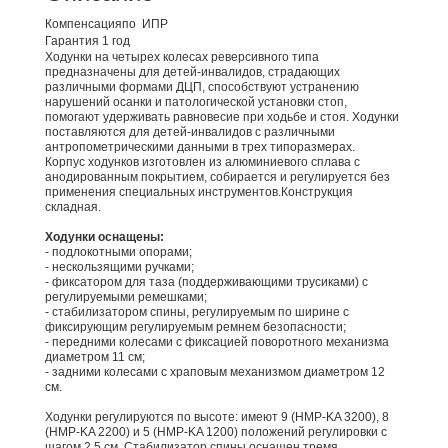
Компенсация
по ИПР
Гарантия
1 год
Ходунки на четырех колесах реверсивного типа
предназначены для детей-инвалидов, страдающих
различными формами ДЦП, способствуют устранению
нарушений осанки и патологической установки стоп,
помогают удерживать равновесие при ходьбе и стоя. Ходунки
поставляются для детей-инвалидов с различными
антропометрическими данными в трех типоразмерах.
Корпус ходунков изготовлен из алюминиевого сплава с
анодированным покрытием, собирается и регулируется без
применения специальных инструментов.Конструкция
складная.
Ходунки оснащены:
- подлокотными опорами;
- нескользящими ручками;
- фиксатором для таза (поддерживающими трусиками) с
регулируемыми ремешками;
- стабилизатором спины, регулируемым по ширине с
фиксирующим регулируемым ремнем безопасности;
- передними колесами с фиксацией поворотного механизма
диаметром 11 см;
- задними колесами с храповым механизмом диаметром 12
см.
Ходунки регулируются по высоте: имеют 9 (HMP-KA 3200), 8
(HMP-KA 2200) и 5 (HMP-KA 1200) положений регулировки с
шагом 2,5 см. Стабилизатор спины оснащен тремя