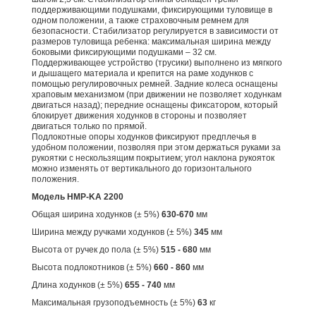
поддерживающими подушками, фиксирующими туловище в
одном положении, а также страховочным ремнем для
безопасности. Стабилизатор регулируется в зависимости от
размеров туловища ребенка: максимальная ширина между
боковыми фиксирующими подушками – 32 см.
Поддерживающее устройство (трусики) выполнено из мягкого
и дышащего материала и крепится на раме ходунков с
помощью регулировочных ремней. Задние колеса оснащены
храповым механизмом (при движении не позволяет ходункам
двигаться назад); передние оснащены фиксатором, который
блокирует движения ходунков в стороны и позволяет
двигаться только по прямой.
Подлокотные опоры ходунков фиксируют предплечья в
удобном положении, позволяя при этом держаться руками за
рукоятки с нескользящим покрытием; угол наклона рукояток
можно изменять от вертикального до горизонтального
положения.
Модель
HMP-KA 2200
Общая ширина ходунков (± 5%)
630-670
мм
Ширина между ручками ходунков (± 5%)
345
мм
Высота от ручек до пола (± 5%)
515 - 680
мм
Высота подлокотников (± 5%)
660 - 860
мм
Длина ходунков (± 5%)
655 - 740
мм
Максимальная грузоподъемность (± 5%)
63
кг