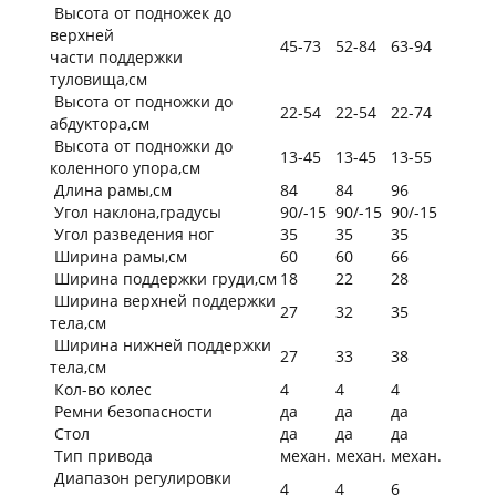
Высота от подножек до
верхней
45-73
52-84
63-94
части поддержки
туловища,см
Высота от подножки до
22-54
22-54
22-74
абдуктора,см
Высота от подножки до
13-45
13-45
13-55
коленного упора,см
Длина рамы,см
84
84
96
Угол наклона,градусы
90/-15
90/-15
90/-15
Угол разведения ног
35
35
35
Ширина рамы,см
60
60
66
Ширина поддержки груди,см
18
22
28
Ширина верхней поддержки
27
32
35
тела,см
Ширина нижней поддержки
27
33
38
тела,см
Кол-во колес
4
4
4
Ремни безопасности
да
да
да
Стол
да
да
да
Тип привода
механ.
механ.
механ.
Диапазон регулировки
4
4
6