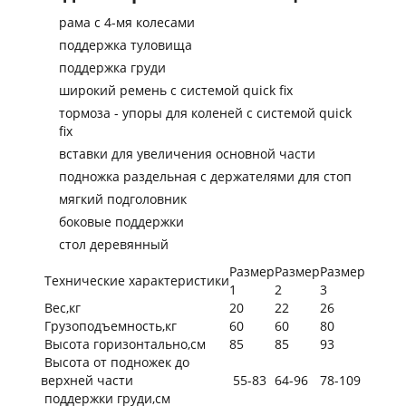
рама с 4-мя колесами
поддержка туловища
поддержка груди
широкий ремень с системой quick fix
тормоза - упоры для коленей с системой quick
fix
вставки для увеличения основной части
подножка раздельная с держателями для стоп
мягкий подголовник
боковые поддержки
стол деревянный
Размер
Размер
Размер
Технические характеристики
1
2
3
Вес,кг
20
22
26
Грузоподъемность,кг
60
60
80
Высота горизонтально,см
85
85
93
Высота от подножек до
верхней части
55-83
64-96
78-109
поддержки груди,см