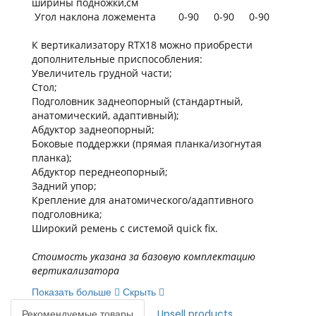
ширины подножки,см
Угол наклона ложемента
0-90
0-90
0-90
К вертикализатору RTX18 можно приобрести
дополнительные приспособления:
Увеличитель грудной части;
Стол;
Подголовник заднеопорный (стандартный,
анатомический, адаптивный);
Абдуктор заднеопорный;
Боковые поддержки (прямая планка/изогнутая
планка);
Абдуктор переднеопорный;
Задний упор;
Крепление для анатомического/адаптивного
подголовника;
Широкий ремень с системой quick fix.
Стоимость указана за базовую комплектацию
вертикализатора
Показать больше
Скрыть
Рекомендуемые товары
Upsell products