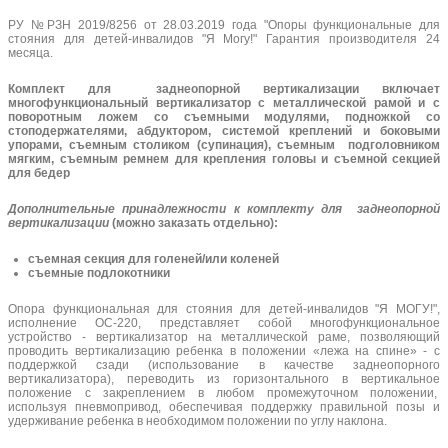
РУ №РЗН 2019/8256 от 28.03.2019 года "Опоры функциональные для
стояния для детей-инвалидов "Я Могу!" Гарантия производителя 24
месяца.
Комплект для заднеопорной вертикализации включает
многофункциональный вертикализатор с металлической рамой и с
поворотным ложем со съемными модулями, подножкой со
стоподержателями, абдуктором, системой креплений и боковыми
упорами, съемным столиком (супинация), съемным подголовником
мягким, съемным ремнем для крепления головы и съемной секцией
для бедер
Дополнительные принадлежности к комплекту для заднеопорной
вертикализации
(можно заказать отдельно):
съемная секция для голеней/или коленей
съемные подлокотники
Опора функциональная для стояния для детей-инвалидов "Я МОГУ!",
исполнение ОС-220, представляет собой многофункциональное
устройство - вертикализатор на металлической раме, позволяющий
проводить вертикализацию ребенка в положении «лежа на спине» - с
поддержкой сзади (использование в качестве заднеопорного
вертикализатора), переводить из горизонтального в вертикальное
положение с закреплением в любом промежуточном положении,
используя пневмопривод, обеспечивая поддержку правильной позы и
удерживание ребенка в необходимом положении по углу наклона.