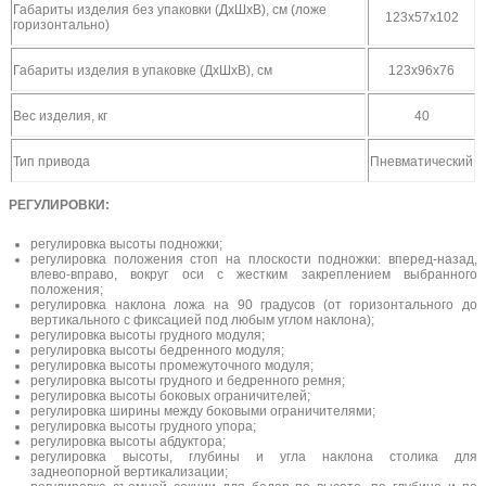
Габариты изделия без упаковки (ДхШхВ), см (ложе
123х57х102
горизонтально)
Габариты изделия в упаковке (ДхШхВ), см
123х96х76
Вес изделия, кг
40
Тип привода
Пневматический
РЕГУЛИРОВКИ:
регулировка высоты подножки;
регулировка положения стоп на плоскости подножки: вперед-назад,
влево-вправо, вокруг оси с жестким закреплением выбранного
положения;
регулировка наклона ложа на 90 градусов (от горизонтального до
вертикального с фиксацией под любым углом наклона);
регулировка высоты грудного модуля;
регулировка высоты бедренного модуля;
регулировка высоты промежуточного модуля;
регулировка высоты грудного и бедренного ремня;
регулировка высоты боковых ограничителей;
регулировка ширины между боковыми ограничителями;
регулировка высоты грудного упора;
регулировка высоты абдуктора;
регулировка высоты, глубины и угла наклона столика для
заднеопорной вертикализации;