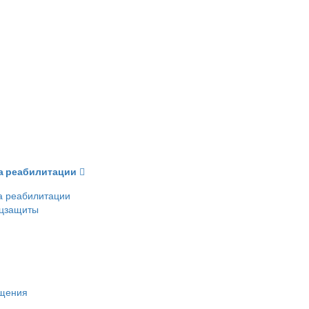
ва реабилитации
а реабилитации
оцзащиты
ещения