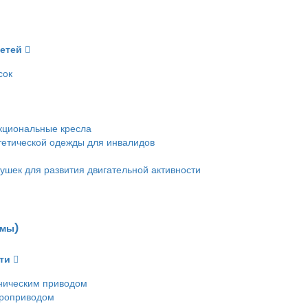
детей
сок
кциональные кресла
етической одежды для инвалидов
ушек для развития двигательной активности
емы)
ти
ническим приводом
троприводом