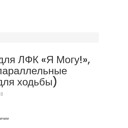
для ЛФК «Я Могу!»,
(параллельные
для ходьбы)
личии