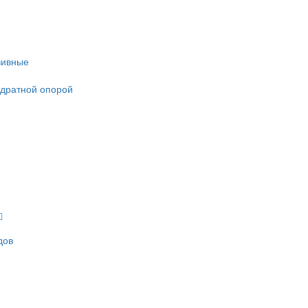
зивные
адратной опорой
дов