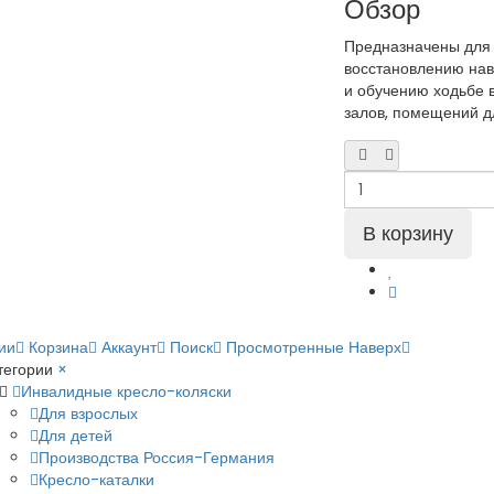
Обзор
Предназначены для 
восстановлению нав
и обучению ходьбе 
залов, помещений дл
ии
Корзина
Аккаунт
Поиск
Просмотренные
Наверх
тегории
×
Инвалидные кресло-коляски
Для взрослых
Для детей
Производства Россия-Германия
Кресло-каталки