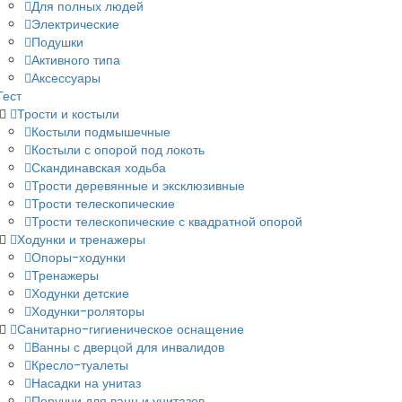
Для полных людей
Электрические
Подушки
Активного типа
Аксессуары
Тест
Трости и костыли
Костыли подмышечные
Костыли с опорой под локоть
Скандинавская ходьба
Трости деревянные и эксклюзивные
Трости телескопические
Трости телескопические с квадратной опорой
Ходунки и тренажеры
Опоры-ходунки
Тренажеры
Ходунки детские
Ходунки-роляторы
Санитарно-гигиеническое оснащение
Ванны с дверцой для инвалидов
Кресло-туалеты
Насадки на унитаз
Поручни для ванн и унитазов