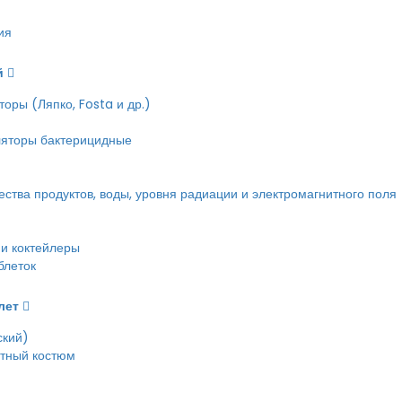
ия
й
оры (Ляпко, Fosta и др.)
ляторы бактерицидные
тва продуктов, воды, уровня радиации и электромагнитного поля
и коктейлеры
блеток
лет
ский)
етный костюм