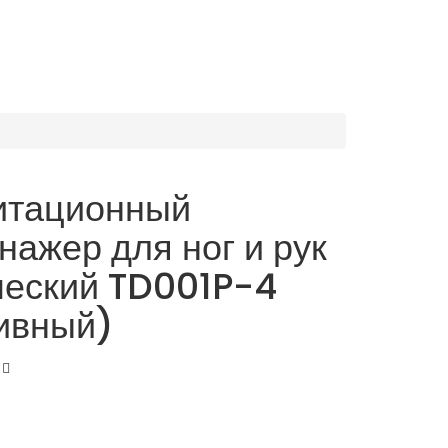
итационный
нажер для ног и рук
ческий TD001P-4
ивный)