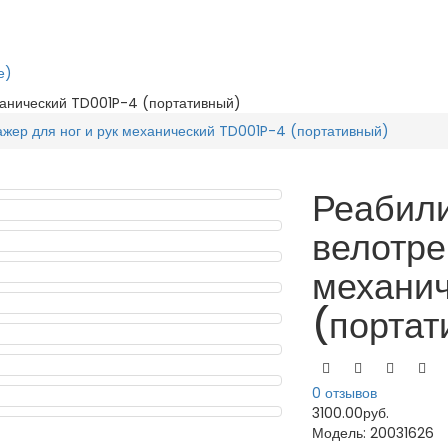
е)
ханический TD001P-4 (портативный)
жер для ног и рук механический TD001P-4 (портативный)
Реабил
велотре
механи
(портат
0 отзывов
3100.00руб.
Модель:
20031626