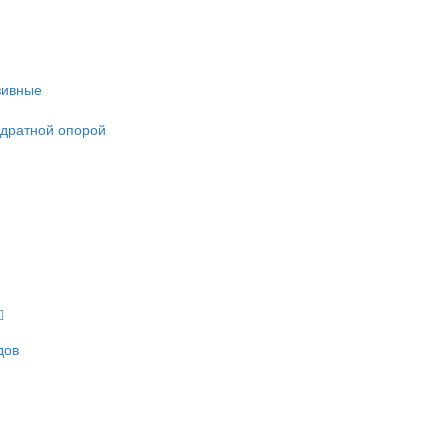
зивные
адратной опорой
дов