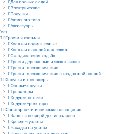
Для полных людей
Электрические
Подушки
Активного типа
Аксессуары
Тест
Трости и костыли
Костыли подмышечные
Костыли с опорой под локоть
Скандинавская ходьба
Трости деревянные и эксклюзивные
Трости телескопические
Трости телескопические с квадратной опорой
Ходунки и тренажеры
Опоры-ходунки
Тренажеры
Ходунки детские
Ходунки-роляторы
Санитарно-гигиеническое оснащение
Ванны с дверцой для инвалидов
Кресло-туалеты
Насадки на унитаз
Поручни для ванн и унитазов