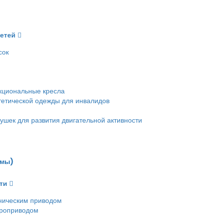
детей
сок
кциональные кресла
етической одежды для инвалидов
ушек для развития двигательной активности
емы)
ти
ническим приводом
троприводом