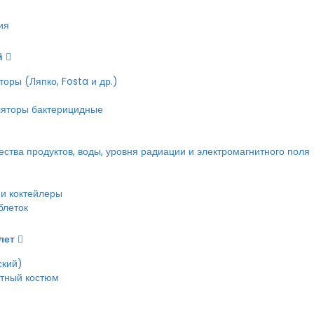
ия
й
оры (Ляпко, Fosta и др.)
ляторы бактерицидные
тва продуктов, воды, уровня радиации и электромагнитного поля
и коктейлеры
блеток
лет
ский)
етный костюм