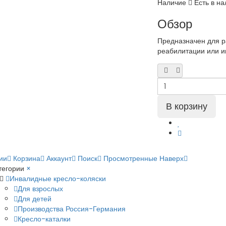
Наличие
Есть в на
Обзор
Предназначен для ра
реабилитации или и
ии
Корзина
Аккаунт
Поиск
Просмотренные
Наверх
тегории
×
Инвалидные кресло-коляски
Для взрослых
Для детей
Производства Россия-Германия
Кресло-каталки