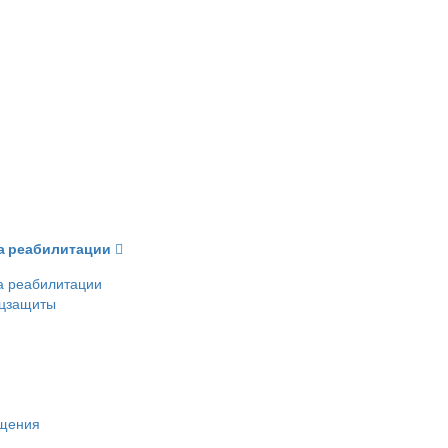
ва реабилитации
а реабилитации
оцзащиты
ещения