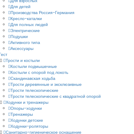
Для взрослых
Для детей
Производства Россия-Германия
Кресло-каталки
Для полных людей
Электрические
Подушки
Активного типа
Аксессуары
Тест
Трости и костыли
Костыли подмышечные
Костыли с опорой под локоть
Скандинавская ходьба
Трости деревянные и эксклюзивные
Трости телескопические
Трости телескопические с квадратной опорой
Ходунки и тренажеры
Опоры-ходунки
Тренажеры
Ходунки детские
Ходунки-роляторы
Санитарно-гигиеническое оснащение