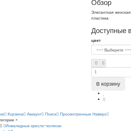
Обзор
Элегантная женская 
пластика
Доступные 
цвет
ии
Корзина
Аккаунт
Поиск
Просмотренные
Наверх
тегории
×
Инвалидные кресло-коляски