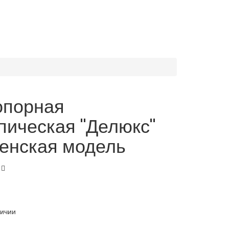
опорная
пическая "Делюкс"
енская модель
личии