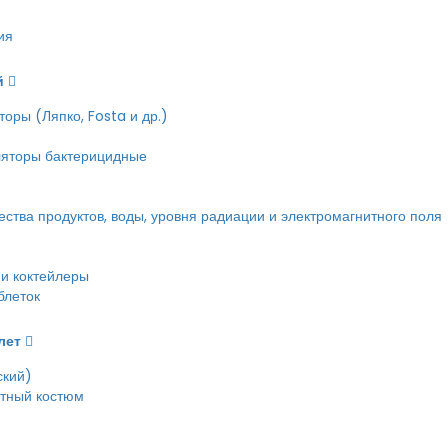
ия
й
оры (Ляпко, Fosta и др.)
ляторы бактерицидные
тва продуктов, воды, уровня радиации и электромагнитного поля
и коктейлеры
блеток
лет
ский)
етный костюм