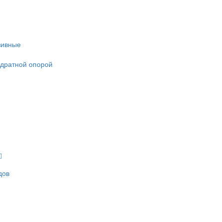
зивные
адратной опорой
дов