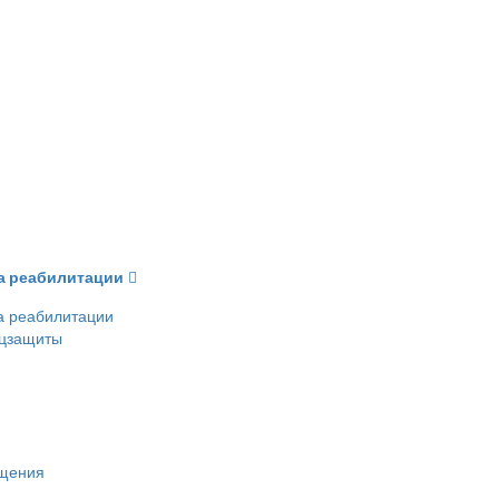
ва реабилитации
а реабилитации
оцзащиты
ещения