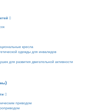
детей
сок
кциональные кресла
етической одежды для инвалидов
ушек для развития двигательной активности
емы)
ти
ническим приводом
троприводом