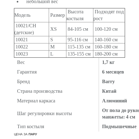
небольшой вес
Высота
Подходят под
Модель
Размер
костыля
рост
10021/CH
XS
84-105 см
100-120 см
(детские)
10021
S
95-116 см
140-160 см
10022
M
115-135 см
160-180 см
10023
L
135-155 см
180-200 см
Вес
1,7 кг
Гарантия
6 месяцев
Бренд
Barry
Страна производства
Китай
Материал каркаса
Алюминий
От пола до рукоя
Шаг регулировки высоты
манжеты: 4 см
Тип костыля
Подмышечные
ЦЕНА ЗА
ПАРУ