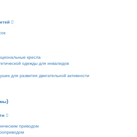
детей
сок
кциональные кресла
етической одежды для инвалидов
ушек для развития двигательной активности
емы)
ти
ническим приводом
троприводом