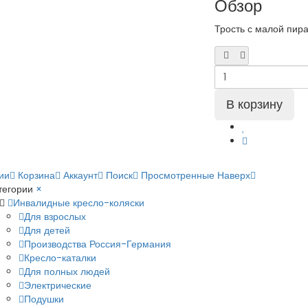
Обзор
Трость с малой пир
ии
Корзина
Аккаунт
Поиск
Просмотренные
Наверх
тегории
×
Инвалидные кресло-коляски
Для взрослых
Для детей
Производства Россия-Германия
Кресло-каталки
Для полных людей
Электрические
Подушки