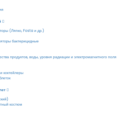
ия
й
оры (Ляпко, Fosta и др.)
ляторы бактерицидные
тва продуктов, воды, уровня радиации и электромагнитного поля
и коктейлеры
блеток
лет
ский)
етный костюм