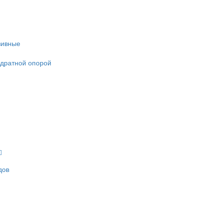
зивные
адратной опорой
дов