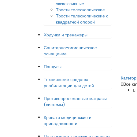
эксклюзивные
Трости телескопические
Трости телескопические с
квадратной опорой
Ходунки и тренажеры
Санитарно-гигиеническое
оснащение
Пандусы
Категор
Технические средства
Все ка
реабилитации для детей
Противопролежневые матрасы
(системы)
Кровати медицинские и
принадлежности
Подъемники, носилки и средства