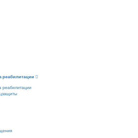
ва реабилитации
а реабилитации
оцзащиты
ещения