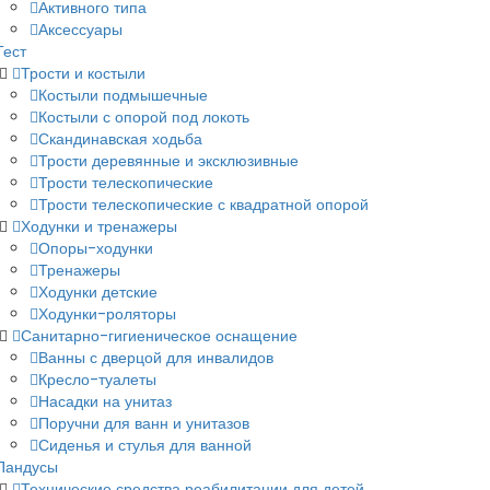
Активного типа
Аксессуары
Тест
Трости и костыли
Костыли подмышечные
Костыли с опорой под локоть
Скандинавская ходьба
Трости деревянные и эксклюзивные
Трости телескопические
Трости телескопические с квадратной опорой
Ходунки и тренажеры
Опоры-ходунки
Тренажеры
Ходунки детские
Ходунки-роляторы
Санитарно-гигиеническое оснащение
Ванны с дверцой для инвалидов
Кресло-туалеты
Насадки на унитаз
Поручни для ванн и унитазов
Сиденья и стулья для ванной
Пандусы
Технические средства реабилитации для детей