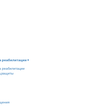
ва реабилитации
а реабилитации
оцзащиты
ещения