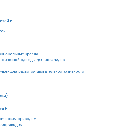
детей
сок
кциональные кресла
етической одежды для инвалидов
ушек для развития двигательной активности
емы)
ти
ническим приводом
троприводом