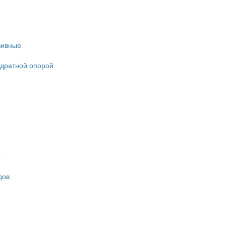
зивные
адратной опорой
дов