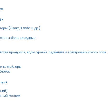
ия
й
оры (Ляпко, Fosta и др.)
ляторы бактерицидные
тва продуктов, воды, уровня радиации и электромагнитного поля
и коктейлеры
блеток
лет
ский)
етный костюм