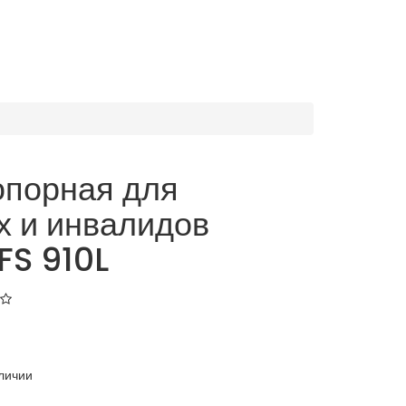
опорная для
 и инвалидов
FS 910L
личии