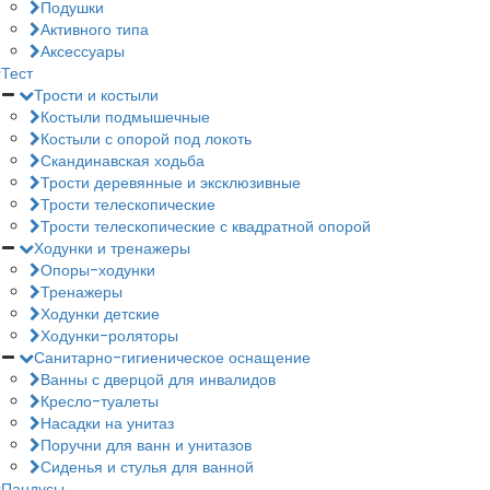
Подушки
Активного типа
Аксессуары
Тест
Трости и костыли
Костыли подмышечные
Костыли с опорой под локоть
Скандинавская ходьба
Трости деревянные и эксклюзивные
Трости телескопические
Трости телескопические с квадратной опорой
Ходунки и тренажеры
Опоры-ходунки
Тренажеры
Ходунки детские
Ходунки-роляторы
Санитарно-гигиеническое оснащение
Ванны с дверцой для инвалидов
Кресло-туалеты
Насадки на унитаз
Поручни для ванн и унитазов
Сиденья и стулья для ванной
Пандусы