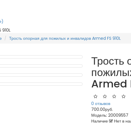
е)
 910L
е
Трость опорная для пожилых и инвалидов Armed FS 910L
Трость 
пожилых
Armed 
0 отзывов
700.00руб.
Модель:
20009557
Наличие
Нет в на